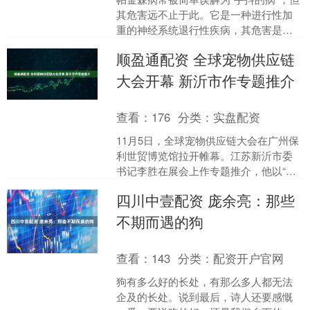
其危害远不止于此。它是一种进行性加
重的神经系统退行性疾病，其危害是全
方位、深层次的，严重影响患者的生
顺盈通配资 全球宠物供应链
理、心理和生活质量。 ....
大会开幕 新沂市作专题推介
查看：
176
分类：
实盘配资
11月5日，全球宠物供应链大会在广州保
利世贸博览馆拉开帷幕。江苏新沂市委
书记李胜在展会上作专题推介，他以“给
宠物一个家、给宠业一座城”为主题，
四川中壹配资 庞余亮：那些
从“值得被宠遇”“....
不期而遇的狗
查看：
143
分类：
配资开户官网
狗有多么好的长处，有那么多人都无法
企及的长处。说到最后，诗人还要感慨