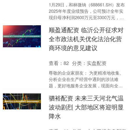
1月29日，和林微纳（688661.SH）发布
2025年年度业绩预告，公司预计全年实
现归母净利润2600万元至3300万元，扣
非后归母净利润2200万元至270....
顺盈通配资 临沂公开征求对
全市政法机关优化法治化营
商环境的意见建议
查看：
82
分类：
实盘配资
尊敬的企业家朋友： 为更精准地收集、
分析企业在生产经营中遇到的涉法难
题，更好地服务企业发展，现面向全市
征求对政法机关优化法治化营商环境的
驷裕配资 未来三天河北气温
意见建议。 本次问卷调查....
波动剧烈 大部地区将迎明显
降水