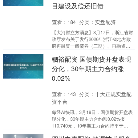
目建设及偿还旧债
查看：
184
分类：
实盘配资
【大河财立方消息】3月17日，浙江省财
政厅发布关于发行2026年浙江省地方政
府再融资一般债券（三期）、再融资专
项债券（六期）和2026年浙江省政府专
驷裕配资 国债期货开盘表现
项债券（八至....
分化，30年期主力合约涨
0.02%
查看：
143
分类：
十大正规实盘配
资平台
每经AI快讯，3月18日，国债期货开盘表
现分化，30年期主力合约涨0.02%报
110.740元，10年期主力合约持平于
108.130元，5年期主力合约涨0.02....