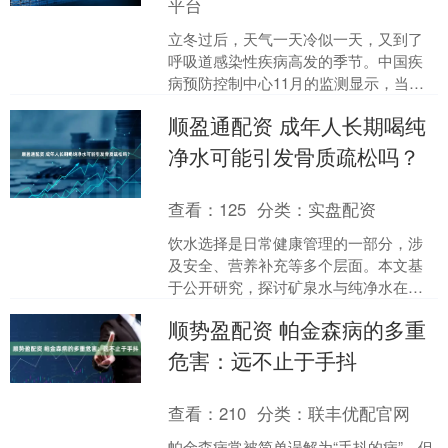
平台
立冬过后，天气一天冷似一天，又到了
呼吸道感染性疾病高发的季节。中国疾
病预防控制中心11月的监测显示，当
前，流感病毒、鼻病毒、呼吸道合胞病
顺盈通配资 成年人长期喝纯
毒是急性呼吸道传染病的主....
净水可能引发骨质疏松吗？
查看：
125
分类：
实盘配资
饮水选择是日常健康管理的一部分，涉
及安全、营养补充等多个层面。本文基
于公开研究，探讨矿泉水与纯净水在健
康影响上的差异。 饮水健康的基本概念
顺势盈配资 帕金森病的多重
饮用水通常从三个层次....
危害：远不止于手抖
查看：
210
分类：
联丰优配官网
帕金森病常被简单误解为“手抖的病”，但