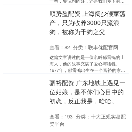
一番，要说狗的好，还是我们乡下的狗
好。 记忆里总是有几条不期而遇的狗。
顺势盈配资 上海阔少倾家荡
比如那年在婺源李坑村....
产，只为收养3000只流浪
狗，被称为千狗之父
查看：
82
分类：
联丰优配官网
这篇文章讲述的是一位名叫郁雷鸣的上
海人，他的故事充满了爱心与牺牲。
1977年，郁雷鸣出生在一个富裕的家
庭，接受了良好的教育，拥有自己的公
驷裕配资 广东地铁上遇见一
司和豪车，过着优越的生活....
位姑娘，是不你们心目中的
初恋，反正我是，哈哈。
查看：
193
分类：
十大正规实盘配
资平台