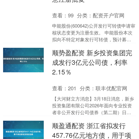
查看：
99
分类：
配资开户官网
申能股份(600642)公开发行可转债申请审
核状态变更为注册生效。 申能股份本次
拟向不特定对象发行可转债，预计募集
资金20.00亿元。本次发行保荐机构为华
顺势盈配资 新乡投资集团完
泰联合....
成发行3亿元公司债，利率
2.15％
查看：
201
分类：
联丰优配官网
【大河财立方消息】3月18日消息，新乡
投资集团有限公司2026年面向专业投资
者非公开发行公司债券（第二期）日前
已完成发行，将于3月19日起在上交所挂
顺盈通配资 浙江省拟发行
牌交易。 本....
457.76亿元地方债，用于项