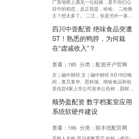
广东地铁上遇见一位姑娘，是不你们心
目中的初恋，反正我是，哈哈。 二哈救
主？想太多了。 二汪，你是另外一条也
想断了吧？敢学铲屎官！！ 今天下班回
四川中壹配资 绝味食品突遭
家坐地铁偶遇一个漂....
ST！熟悉的鸭脖，为何栽
在“虚减收入”？
查看：
185
分类：
配资开户官网
文｜融中财经 文｜融中财经 9月19日晚
间，复旦复华、思科瑞、绝味食品和创
意信息4家上市公司发布公告称，因财务
造假，公司股票将被实施其他风险警
顺势盈配资 数字档案室应用
示。四家公司同日戴....
系统软硬件建设
查看：
196
分类：
联丰优配官网
采购人名称 四川省教育厅 中标（成交）