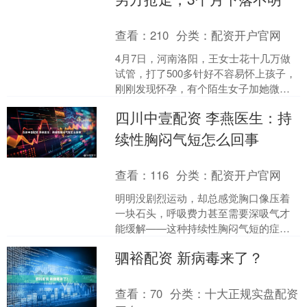
查看：
210
分类：
配资开户官网
4月7日，河南洛阳，王女士花十几万做
试管，打了500多针好不容易怀上孩子，
刚刚发现怀孕，有个陌生女子加她微
信，对方疯狂给发丈夫和她的不雅照，
四川中壹配资 李燕医生：持
还跟20多个女性有不....
续性胸闷气短怎么回事
查看：
116
分类：
配资开户官网
明明没剧烈运动，却总感觉胸口像压着
一块石头，呼吸费力甚至需要深吸气才
能缓解——这种持续性胸闷气短的症
状，可能是身体发出的“求救信号”。它的
驷裕配资 新病毒来了？
出现并非偶然，背后可能....
查看：
70
分类：
十大正规实盘配资