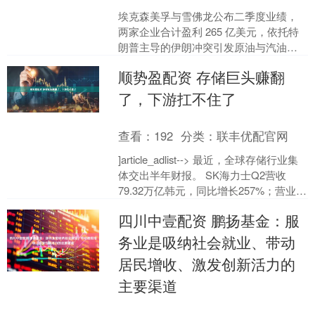
埃克森美孚与雪佛龙公布二季度业绩，
两家企业合计盈利 265 亿美元，依托特
朗普主导的伊朗冲突引发原油与汽油价
格暴涨实现获利。 美国两大石油巨头于
顺势盈配资 存储巨头赚翻
上周五披露这笔意....
了，下游扛不住了
查看：
192
分类：
联丰优配官网
]article_adlist--> 最近，全球存储行业集
体交出半年财报。 SK海力士Q2营收
79.32万亿韩元，同比增长257%；营业利
润60.54万亿韩元，....
四川中壹配资 鹏扬基金：服
务业是吸纳社会就业、带动
居民增收、激发创新活力的
主要渠道