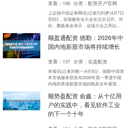
查看：
190
分类：
配资开户官网
上证报中国证券网讯(记者闫刘梦)4月7日
至8日，全国服务业大会在北京召开。对
此，鹏扬基金表示，这场大会之所以受
关注，核心是把服务业放到了国内新发
顺盈通配资 德勤：2026年中
展格局的关键位置....
国内地新股市场将持续增长
查看：
137
分类：
实盘配资
本报讯(记者刘晓一)4月8日，德勤中国资
本市场服务部发布2026年第一季度中国
内地和香港新股市场回顾及全年展望，
明确中国内地新股市场将保持增长势
顺势盈配资 俞鑫：从十亿用
头，中国香港有望....
户的实践中，看见软件工业
的下一个十年