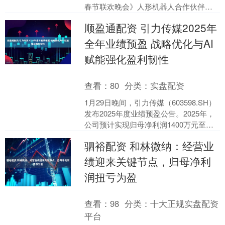
春节联欢晚会》人形机器人合作伙伴。
松延动力是继魔法原子、银河通用、宇
顺盈通配资 引力传媒2025年
树科技之后第四家....
全年业绩预盈 战略优化与AI
赋能强化盈利韧性
查看：
80
分类：
实盘配资
1月29日晚间，引力传媒（603598.SH）
发布2025年度业绩预盈公告。2025年，
公司预计实现归母净利润1400万元至
2000万元；预计实现扣非净利润13....
驷裕配资 和林微纳：经营业
绩迎来关键节点，归母净利
润扭亏为盈
查看：
98
分类：
十大正规实盘配资
平台