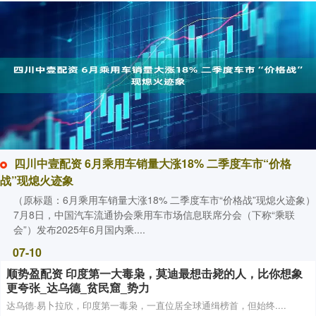
四川中壹配资 6月乘用车销量大涨18% 二季度车市“价格
战”现熄火迹象
（原标题：6月乘用车销量大涨18% 二季度车市“价格战”现熄火迹象）
7月8日，中国汽车流通协会乘用车市场信息联席分会（下称“乘联
会”）发布2025年6月国内乘....
07-10
顺势盈配资 印度第一大毒枭，莫迪最想击毙的人，比你想象
更夸张_达乌德_贫民窟_势力
达乌德·易卜拉欣，印度第一毒枭，一直位居全球通缉榜首，但始终....