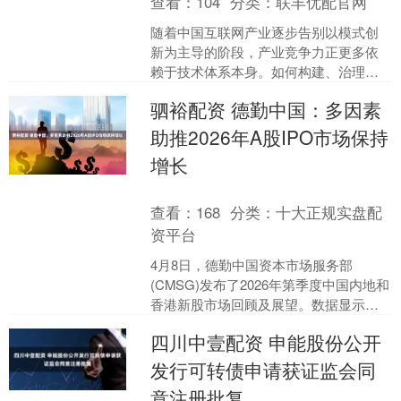
查看：
104
分类：
联丰优配官网
随着中国互联网产业逐步告别以模式创
新为主导的阶段，产业竞争力正更多依
赖于技术体系本身。如何构建、治理并
持续演进支撑数字世界运转的超大规模
驷裕配资 德勤中国：多因素
软件系统，已不仅是工程师....
助推2026年A股IPO市场保持
增长
查看：
168
分类：
十大正规实盘配
资平台
4月8日，德勤中国资本市场服务部
(CMSG)发布了2026年第季度中国内地和
香港新股市场回顾及展望。数据显示，
今年一季度，港股市场成为一季度全球
四川中壹配资 申能股份公开
新股融资最多的市....
发行可转债申请获证监会同
意注册批复