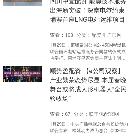
四川中壹配资 能源技术服务
出海新突破！深南电签约柬
埔寨首座LNG电站运维项目
查看：
103
分类：
配资开户官网
1月29日，柬埔寨国公省2×450MW燃机
联合循环电站运维服务合同签约仪式成
功举行。柬埔寨皇家集团主席陈丰明，
深圳南山热电股份有限公司（以下简
顺势盈配资 【e公司观察】
称“深南电公司”）....
产业繁荣态势尽显 本届春晚
舞台或将成人形机器人“全民
验收场”
查看：
67
分类：
联丰优配官网
1月29日，中央广播电视总台与松延动力
联合宣布，松延动力成为总台《2026年