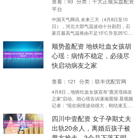
查看：
93
分类：
十大正规实盘配资
平台
中国天气网讯 未来三天（4月8日至10
日），河北大部气温波动十分剧烈，石
家庄最高气温将由不足15℃升至25℃以
上，承德则会在10℃和20℃以上之间出
顺势盈配资 地铁吐血女孩胡
现震荡。此外....
心瑶：病情不稳定，必须尽
快启动病友之家
查看：
121
分类：
联丰优配官网
4月8日，地铁吐血女孩宣布“鹿灵瑶病友
之家”启动。胡心瑶告诉潇湘晨报·晨视频
记者：“现在病情波动很大，刚结束五天
的治疗，就又有症状的加重。所以说尽
四川中壹配资 女子孕期丈夫
快举行‘病友之....
出轨20余人，离婚后孩子被
男方抢走，3个月下落不明