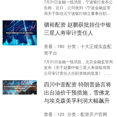
7月31日金融一线消息，宁波银行发布公
告称，近日，公司收到《宁波金融监管
局关于陈信元宁波银行独立董事任职资
格的批复》（甬金复〔2026〕166
驷裕配资 赵鹏获批担任中银
号）、《宁波金融....
三星人寿审计责任人
查看：
180
分类：
十大正规实盘配
资平台
7月31日金融一线消息，北京金融监管局
发布《关于赵鹏中银三星人寿保险有限
公司审计责任人任职资格的批复》，核
准赵鹏中银三星人寿保险有限公司审计
四川中壹配资 特朗普扬言将
责任人的任职资格。 ....
出台油价干预措施，雪佛龙
与埃克森美孚利润大幅飙升
查看：
123
分类：
配资开户官网